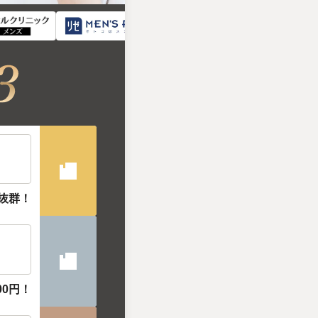
抜群！
00円！