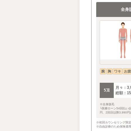
全身
腕
胸
ワキ
お腹
月々：3,
5回
総額：15
※全身脱毛
└医療ローン54回払い(
円、2回目以降3,990円)
※初回カウンセリング限
※自由診療のため保険適