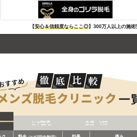
3
【
安心＆信頼度ならここ◎
】300万人以上の施
ヒゲ脱毛
全身・VIO
ック
料金
効果
痛み
（ヒゲ3回/全身5回）