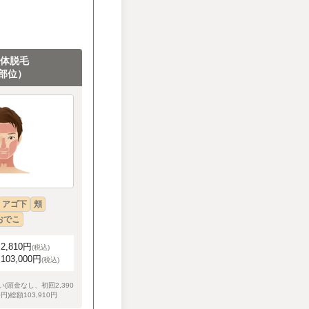
全体脱毛
8部位）
アゴ下
頬
おでこ
,810円
(税込)
03,000円
(税込)
(頭金なし、初回2,390
円)総額103,910円