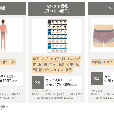
セレクト脱毛
脱毛
V
（選べる10部位）
鼻下
アゴ
アゴ下
頬
もみあげ
背中
足
男性器
ビキニ
首
腕
胸
ワキ
お腹
背中
足
男性器
ビキニライン
肛門
990円
月々：2
(税込)
5回
月々：3,000円
9,500円
総額：7
(税込)
(税込)
5回
総額：129,800円
(税込)
※セレクト脱毛
※VIO脱毛
頭金なし、初回4,014
└医療ローン60回払い(頭金なし、初回3,422
└医療ローン48回払い
総額215,484円
円、2回目以降3,000円)総額180,422円
円、2回目以降2,130
定価格です。
用外