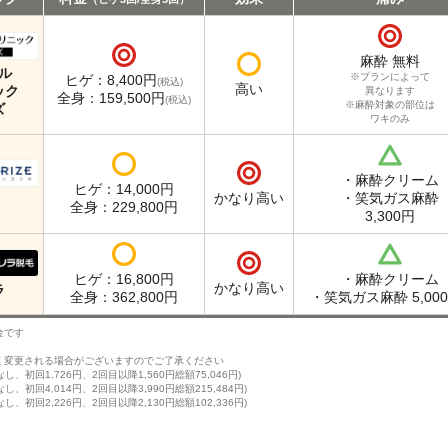
麻酔 無料
ル
※プランによって
ヒゲ：8,400円
(税込)
高い
ック
異なります
全身：159,500円
(税込)
※麻酔対象の部位は
ズ
ワキのみ
・麻酔クリーム
ヒゲ：14,000円
かなり
高い
・笑気ガス麻酔
全身：229,800円
3,300円
ヒゲ：16,800円
・麻酔クリーム
かなり
高い
ラ
全身：362,800円
・笑気ガス麻酔
5,00
金です
く変更される場合がございますのでご了承ください
、初回1,726円、2回目以降1,560円総額75,046円)
、初回4,014円、2回目以降3,990円総額215,484円)
、初回2,226円、2回目以降2,130円総額102,336円)