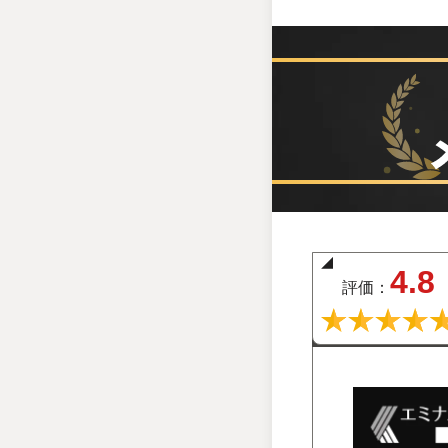
4.8
評価：
エミ