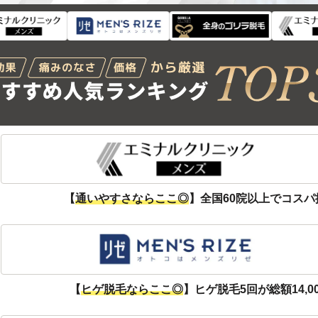
8
【
通いやすさならここ◎
】全国60院以上でコスパ
5
【
ヒゲ脱毛ならここ◎
】ヒゲ脱毛5回が総額14,0