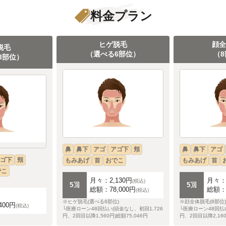
料金プラン
ヒゲ脱毛
顔
脱毛
（選べる6部位）
（
3部位）
鼻
鼻下
アゴ
アゴ下
頬
鼻
鼻下
アゴ
ゴ下
頬
もみあげ
首
おでこ
もみあげ
首
でこ
月々：2,130円
月々：2
(税込)
5回
5回
総額：78,000円
総額：1
(税込)
※ヒゲ脱毛(選べる6部位)
※顔全体脱毛(8部位)
400円
(税込)
└医療ローン48回払い(頭金なし、初回1,726
└医療ローン48回払い
円、2回目以降1,560円)総額75,046円
円、2回目以降2,160