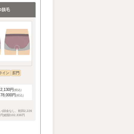
IO脱毛
ライン
肛門
,130円
(税込)
8,000円
(税込)
(頭金なし、初回2,226
円)総額102,336円