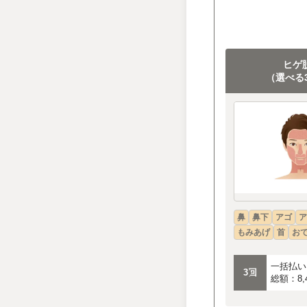
ヒゲ
（選べる
鼻
鼻下
アゴ
ア
もみあげ
首
お
一括払い
3回
総額：8,