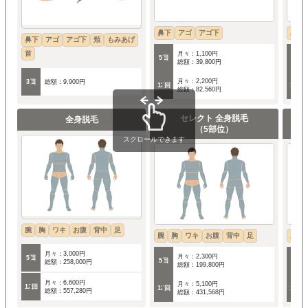
鼻下
アゴ
アゴ下
鼻下
鼻下
アゴ
アゴ下
頬
もみあげ
首
月々：1,100円
5回
5回
総額：39,800円
月々：2,200円
3回
総額：9,900円
12回
12回
総額：82,560円
セレクト 全身脱毛
全身脱毛
（5部位）
スクロールできます
腕
胸
ワキ
お腹
背中
足
腕
胸
ワキ
お腹
背中
足
男性
月々：3,000円
月々：2,300円
5回
5回
5回
総額：258,000円
総額：199,800円
月々：6,600円
月々：5,100円
12回
12回
12回
総額：557,280円
総額：431,568円