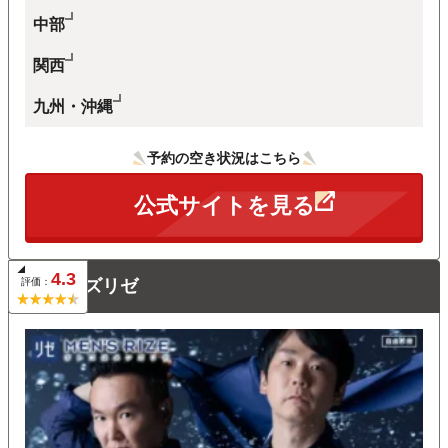
中部
関西
九州・沖縄
予約の空き状況はこちら
公式サイトを見る
4.3
評価：
メンズリゼ