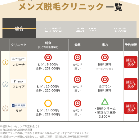
総合
ヒゲ脱毛
全身・VIO
その他
料金
クリニック
効果
痛み
予約状況
（ヒゲ3回/全身5回）
詳しく
見る
ヒゲ：9,900円
かなり
麻酔 無料
レジーナ
全身：258,000円
高い
※一部プラン除く
詳しく
見る
ヒゲ：10,000円
かなり
全プラン
フレイア
全身：225,600円
高い
麻酔 無料
詳しく
・麻酔クリーム
見る
ヒゲ：14,000円
かなり
リゼ
・笑気ガス麻酔
全身：229,800円
高い
3,300円
※初回カウンセリング限定料金です
※自由診療のため保険適用外
※掲載プランの内容は予告なく変更される場合がございますのでご了承ください
※1医療ローン48回払い(頭金なし、初回1,726円、2回目以降1,560円総額75,046円)