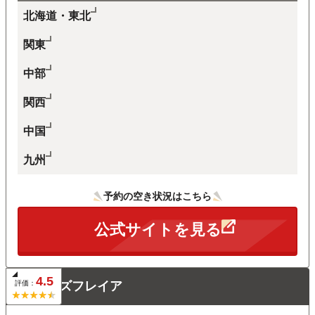
完全予約制なので待ち時間が少なく、快適に通うこ
北海道・東北
とができました。
関東
総合的には、効果・料金・サービスのバランスが取
れた医療脱毛クリニック だと思います。ヒゲ脱毛を
中部
検討している方には、無料麻酔の提供や丁寧な施術
があるレジーナクリニックオムは非常におすすめで
関西
きるクリニックです。
中国
※クラウドソーシングサイト：アンケート結果より引用
九州
予約の空き状況はこちら
全ての口コミを見る
20代
公式サイトを見る
ヒゲ剃りの手間を減らしたい方にはおすすめ
顔全体脱毛（8部位） 12回 225,000円
4.5
評価：
メンズフレイア
顔全体の脱毛を受けましたが総合的に満足度の高い