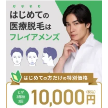
施術でした。
まず回数を重ねるごとにヒゲが薄くなり、自己処理
の頻度が減ったことで肌荒れや剃刀負けも改善され
特に敏感肌の自分にとっては大きなメリットでし
た。
蓄熱式レーザーを採用しているため痛みが少なくで
鼻下やアゴなどの痛みを感じやすい部分も耐えられ
る程度でした。
施術時間が短く予約も比較的取りやすかったので、
通いやすかった点も良かったです。
またクリニック内は清潔感があり、スタッフの対応
も丁寧だったため初めての医療脱毛でも安心して受
けることができました。
気になった点としては完全にツルツルになるまでに
はある程度の回数が必要なことと、施術後に一時的
な赤みが出ることがあった点ですが、適切なケアを