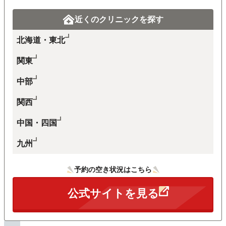
20代
近くのクリニックを探す
効果が持続しやすかった
北海道・東北
ヒゲ脱毛 5回 14,000円
関東
私はメンズリゼを利用して良かった点は、脱毛実績
が豊富で肌に刺激が少ない照射ができる点です。ヒ
中部
ゲ全体を脱毛するプランで月額3,200円から脱毛する
ことができ、料金が安く施術することができます。
関西
中国・四国
料金は分割で支払うことができ、脱毛後は1年近くほ
とんどのムダ毛が減って効果が持続しやすかったで
九州
す。メンズリゼを利用して、施術から半年以上はム
ダ毛が生えなくなり、担当者の方と相談しやすいシ
ステムでした。
予約の空き状況はこちら
※クラウドソーシングサイト：アンケート結果より引用
公式サイトを見る