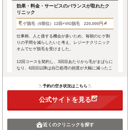
効果・料金・サービスのバランスが取れたク
リニック
ヒゲ脱毛（6部位）12回+VIO脱毛 220,000円
仕事柄、人と接する機会が多いため、毎朝のヒゲ剃
りの手間を減らしたいと考え、レジーナクリニック
オムでヒゲ脱毛を受けました。
12回コースを契約し、3回目あたりから毛がまばらに
なり、6回目以降は自己処理の頻度が大幅に減ったこ
とで、効果を実感しました。
予約の空き状況はこちら
このクリニックの特に良かった点はプランによりま
すが無料で受けられる麻酔です。
公式サイトを見る
医療脱毛は痛みが強いと聞いていましたが、麻酔を
使えるため、耐えられるレベルでした。
また、クリニックの清潔さやスタッフの対応の良さ
近くのクリニックを探す
も魅力の一つです。