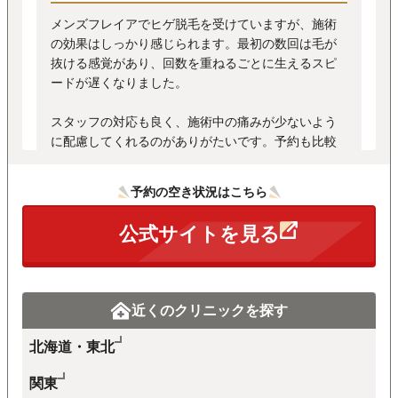
メンズフレイアでヒゲ脱毛を受けていますが、施術
の効果はしっかり感じられます。最初の数回は毛が
抜ける感覚があり、回数を重ねるごとに生えるスピ
ードが遅くなりました。
スタッフの対応も良く、施術中の痛みが少ないよう
に配慮してくれるのがありがたいです。予約も比較
的取りやすく、スムーズに通えています。
予約の空き状況はこちら
ただし、完全にツルツルになるまでには予想以上に
回数が必要だと感じました。また、施術後の赤みが
公式サイトを見る
数日間続くこともあったので、事前にしっかりとス
キンケアの準備をしておくと安心です。全体的には
満足しており、継続して通う予定です。
※クラウドソーシングサイト：アンケート結果より引用
近くのクリニックを探す
北海道・東北
関東
全ての口コミを見る