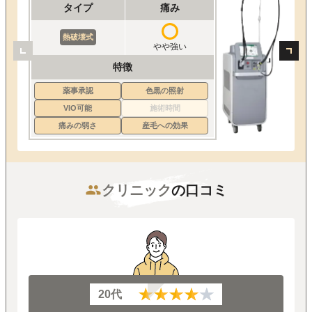
タイプ
痛み
熱破壊式
やや強い
特徴
薬事承認
色黒の照射
VIO可能
施術時間
痛みの弱さ
産毛への効果
クリニック
の口コミ
20代