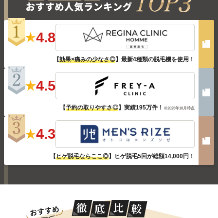
4.8
【
効果×痛みの少なさ◎
】最新4種類の脱毛機を使用！
4.5
【
予約の取りやすさ◎
】実績195万件！
※2025年10月時点
4.3
【
ヒゲ脱毛ならここ◎
】ヒゲ脱毛5回が総額14,000円！