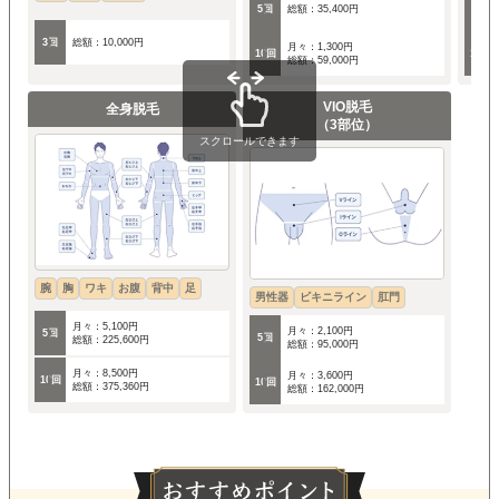
5回
総額：35,400円
5回
3回
総額：10,000円
月々：1,300円
10回
10回
総額：59,000円
VIO脱毛
全身脱毛
（3部位）
スクロールできます
腕
胸
ワキ
お腹
背中
足
男性器
ビキニライン
肛門
月々：5,100円
月々：2,100円
5回
5回
総額：225,600円
総額：95,000円
月々：8,500円
月々：3,600円
10回
10回
総額：375,360円
総額：162,000円