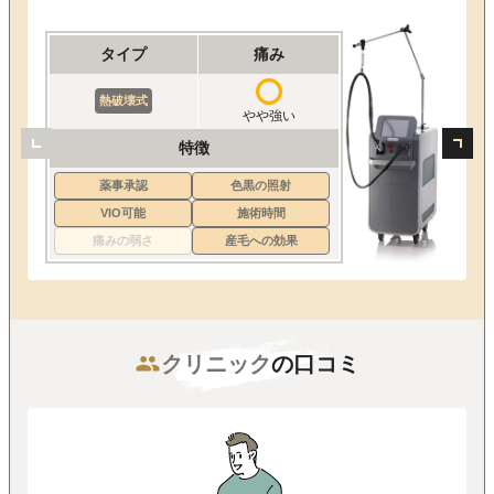
タイプ
痛み
熱破壊式
やや強い
特徴
薬事承認
色黒の照射
VIO可能
施術時間
痛みの弱さ
産毛への効果
クリニック
の口コミ