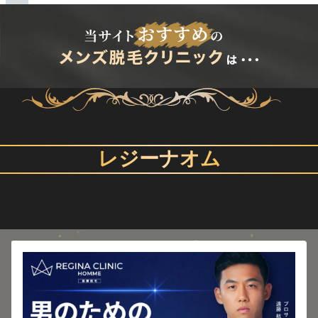
全ての口コミを見る
30代
予約も普通に取れ、しっかり脱毛の効果もあ
った
学生プラン(ヒザ下)5回 9,800円
社会人だったが、学生もやっていたため安いプラン
を利用できた。また、勧誘もなかったし、予約も普
レジーナオム
通に取れ、しっかり脱毛の効果もあった。施術スタ
ッフも愛想の良い方ばかりだった。
ホームページには「毛質や肌質を適切に見極め、脱
毛機を選択する」と記載されているが、実際は毛質
を見ることなく、待合室から施術室に案内されるた
め、脱毛部位によって機械が決められているようで
ある。
※クラウドソーシングサイト：アンケート結果より引用