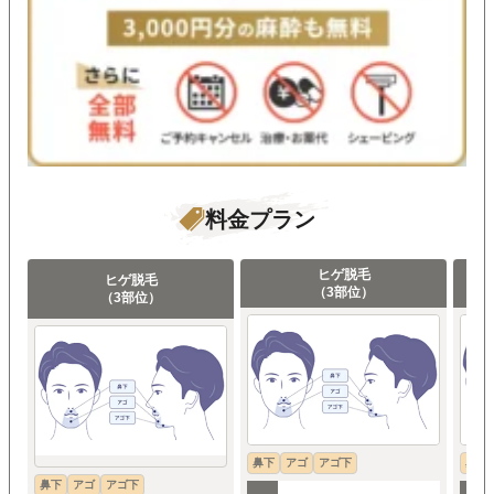
すれば問題なく落ち着きました。
全体的に痛みの少ない施術で効果を実感でき、ヒゲ
剃りの手間を減らしたい方にはおすすめできるクリ
ニックだと感じました。
※クラウドソーシングサイト：アンケート結果より引用
料金プラン
全ての口コミを見る
ヒゲ脱毛
ヒゲ脱毛
（3部位）
（3部位）
鼻下
アゴ
アゴ下
鼻下
鼻下
アゴ
アゴ下