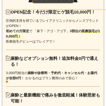
OPEN記念！今だけ限定ヒゲ脱毛10,000円！
圧倒的支持を得ているフレイアクリニックからメンズブランド
がOPEN！
初めての方限定
で 「鼻下・アゴ・アゴ下」
3部位の
医療脱毛が1
0,000円！
医療脱毛デビューはフレイアで！
麻酔などオプション無料！追加料金0円で通え
る！
3,000円相当の
麻酔や診察料・予約代・キャンセル代・お薬代
が全部0円
！ かかるのはプラン費用のみで安心！
麻酔と最新機能で痛みを徹底軽減！体験照射も
可能！