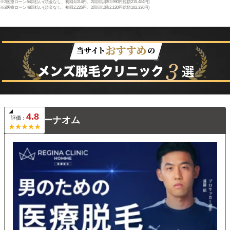
※2医療ローン54回払い(頭金なし、初回4,014円、2回目以降3,990円総額215,484円)
※3医療ローン48回払い(頭金なし、初回2,226円、2回目以降2,130円総額102,336円)
4.8
評価：
レジーナオム