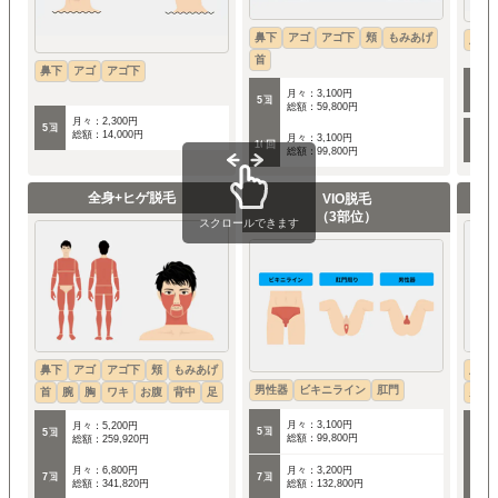
鼻下
アゴ
アゴ下
頬
もみあげ
腕
首
鼻下
アゴ
アゴ下
5回
月々：3,100円
5回
総額：59,800円
月々：2,300円
5回
総額：14,000円
月々：3,100円
7回
10回
総額：99,800円
全身+ヒゲ脱毛
VIO脱毛
（3部位）
スクロールできます
鼻下
アゴ
アゴ下
頬
もみあげ
腕
男性器
ビキニライン
肛門
首
腕
胸
ワキ
お腹
背中
足
男性
月々：3,100円
月々：5,200円
5回
5回
5回
総額：99,800円
総額：259,920円
月々：3,200円
月々：6,800円
7回
7回
7回
総額：132,800円
総額：341,820円