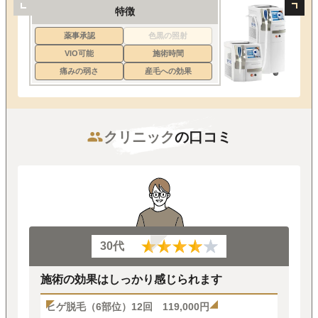
特徴
薬事承認
色黒の照射
VIO可能
施術時間
痛みの弱さ
産毛への効果
クリニック
の口コミ
30代
施術の効果はしっかり感じられます
ヒゲ脱毛（6部位）12回 119,000円